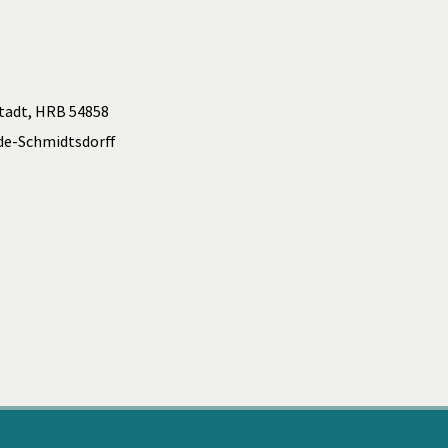
stadt, HRB 54858
de-Schmidtsdorff