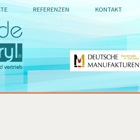
Projekte
KTE
REFERENZEN
KONTAKT
Industrieservice/Arbeitsschutz
Technische Dreh- und Frästeile
Awards
Raum- und Studiogestaltung
Möbel & Design
Projekte für Museen
Funktionsobjekte und Exponate
Bootsverglasung