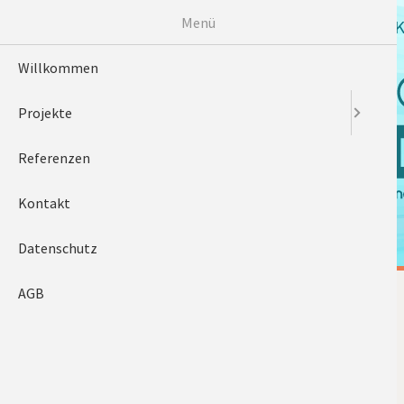
NAVIGATION
Menü
WILLKOMMEN
PROJE
ÜBERSPRINGEN
Willkommen
Projekte
Referenzen
Kontakt
Datenschutz
AGB
Impressum