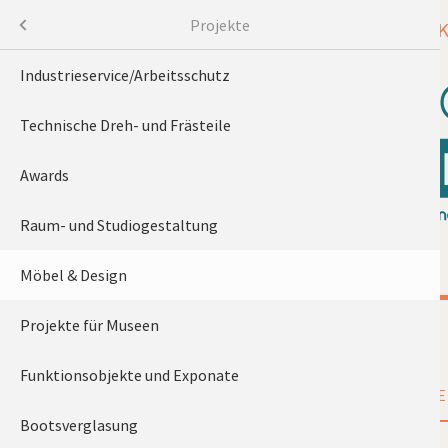
NAVIGATION
Menü
Projekte
WILLKOMMEN
PROJE
ÜBERSPRINGEN
Industrieservice/Arbeitsschutz
Technische Dreh- und Frästeile
Awards
Raum- und Studiogestaltung
Möbel & Design
Projekte für Museen
NAVIGATION
INDUSTRIESERVICE/ARBEITSSCHUTZ
ÜBERSPRINGEN
RAUM- UND STUDIOGESTALTUNG
Funktionsobjekte und Exponate
FUNKTIONSOBJEKTE UND EXPONATE
Bootsverglasung