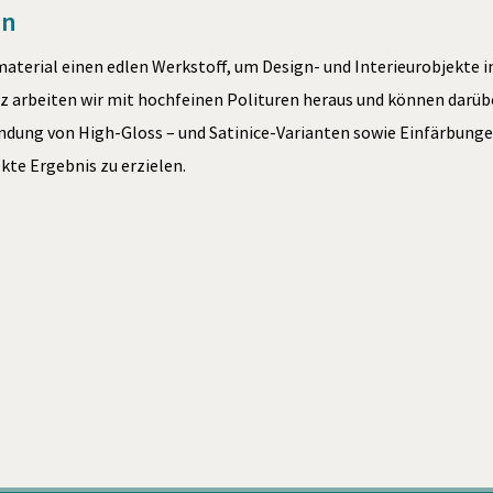
gn
material einen edlen Werkstoff, um Design- und Interieurobjekte 
nz arbeiten wir mit hochfeinen Polituren heraus und können darüb
im
indung von High-Gloss – und Satinice-Varianten sowie Einfärbunge
kte Ergebnis zu erzielen.